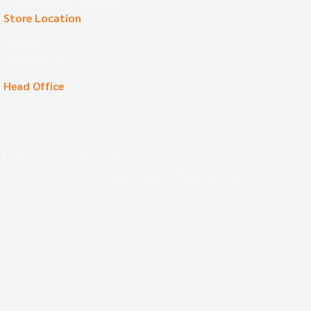
การดูแลสระว่ายน้ำ ระบบเกลือ
Store Location
กรุงเทพ
สมุทรปราการ
Head Office
Dealer for all brands on web site
©
2026
- Power by สระว่ายน้ำครบวงจร.com®