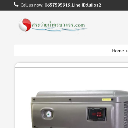
Call us now:
0657595919,Line ID:luiios2
Home
>