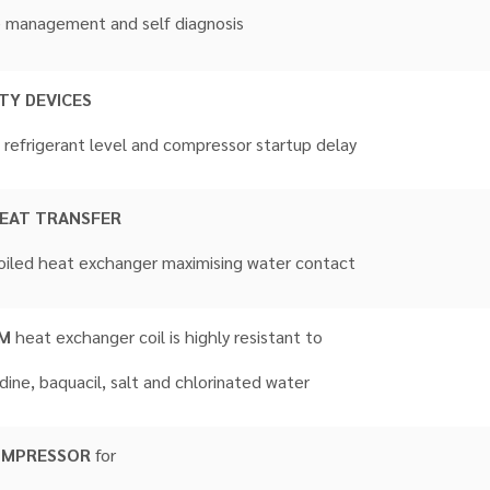
ture management and self diagnosis
TY DEVICES
, refrigerant level and compressor startup delay
EAT TRANSFER
oiled heat exchanger maximising water contact
UM
heat exchanger coil is highly resistant to
dine, baquacil, salt and chlorinated water
OMPRESSOR
for