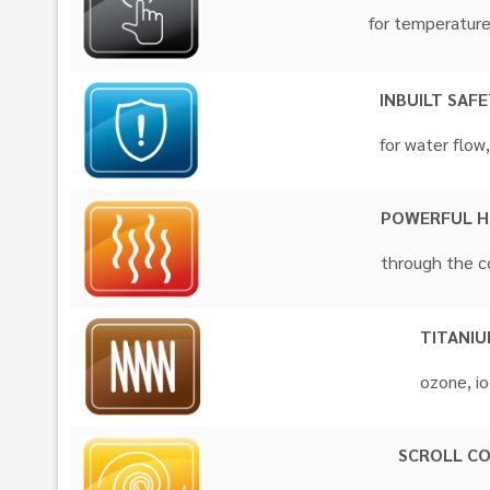
for tempera
INBUILT SAFE
for water flow
POWERFUL H
through the c
TITANI
ozone, io
SCROLL C