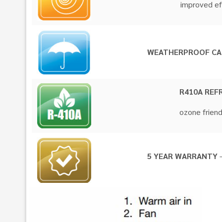
improved
WEATHERPROOF CA
R410A REF
ozone fr
5 YEAR WARRANTY
–