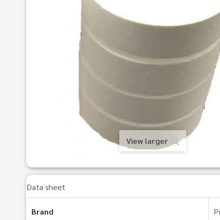
View larger
Data sheet
Brand
P