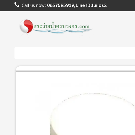
Call us now:
0657595919,Line ID:luiios2