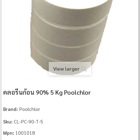
View larger
คลอรีนก้อน 90% 5 Kg Poolchlor
Poolchlor
Brand:
CL‐PC‐90‐T‐5
Sku:
1001018
Mpn: