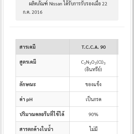
ผลิตภัณฑ์ Nissan ได้รับการรับรองเมื่อ 22
ก.ค. 2016
สารเคมี
T.C.C.A. 90
D.
สูตรเคมี
C
N
O
(Cl)
C
3
3
3
3
3
(อินทรีย์)
ลักษณะ
ของแข็ง
ค่า pH
เป็นกรด
ปริมาณคลอรีนที่ใช้ได้
90%
สารตกค้างในน้ำ
ไม่มี