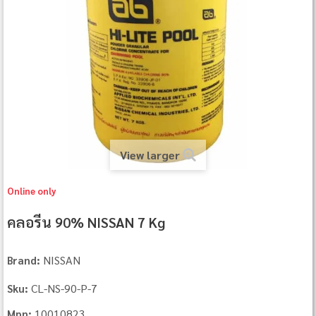
View larger
Online only
คลอรีน 90% NISSAN 7 Kg
NISSAN
Brand:
CL‐NS‐90‐P‐7
Sku:
10010823
Mpn: