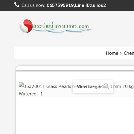
Call us now:
0657595919,Line ID:luiios2
Home
>
Chem
View larger