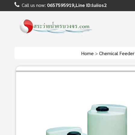
Call us now:
0657595919,Line ID:luiios2
Home
>
Chemical Feeder