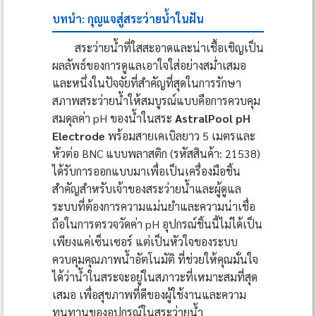
บทนำ: กุญแจสู่สระว่ายน้ำในฝัน
สระว่ายน้ำที่ใสสะอาดและน่าเชื้อเชิญเป็น
ผลลัพธ์ของการดูแลเอาใจใส่อย่างสม่ำเสมอ
และหนึ่งในปัจจัยที่สำคัญที่สุดในการรักษา
สภาพสระว่ายน้ำให้สมบูรณ์แบบคือการควบคุม
สมดุลค่า pH ของน้ำในสระ
AstralPool pH
Electrode
พร้อมสายเคเบิลยาว 5 เมตรและ
หัวต่อ BNC แบบพลาสติก (รหัสสินค้า: 21538)
ได้รับการออกแบบมาเพื่อเป็นเครื่องมือชิ้น
สำคัญสำหรับเจ้าของสระว่ายน้ำและผู้ดูแล
ระบบที่ต้องการความแม่นยำและความน่าเชื่อ
ถือในการตรวจวัดค่า pH อุปกรณ์ชิ้นนี้ไม่ได้เป็น
เพียงแค่เซ็นเซอร์ แต่เป็นหัวใจของระบบ
ควบคุมคุณภาพน้ำอัตโนมัติ ที่ช่วยให้คุณมั่นใจ
ได้ว่าน้ำในสระจะอยู่ในสภาวะที่เหมาะสมที่สุด
เสมอ เพื่อสุขภาพที่ดีของผู้ใช้งานและความ
ทนทานของอุปกรณ์ในสระว่ายน้ำ