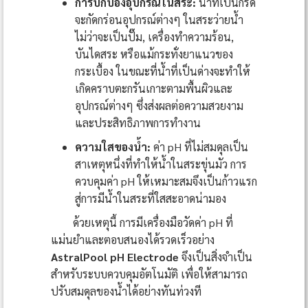
การปกป้องอุปกรณ์ในสระ:
น้ำที่เป็นกรด
จะกัดกร่อนอุปกรณ์ต่างๆ ในสระว่ายน้ำ
ไม่ว่าจะเป็นปั๊ม, เครื่องทำความร้อน,
บันไดสระ หรือแม้กระทั่งยาแนวของ
กระเบื้อง ในขณะที่น้ำที่เป็นด่างจะทำให้
เกิดคราบตะกรันเกาะตามพื้นผิวและ
อุปกรณ์ต่างๆ ซึ่งส่งผลต่อความสวยงาม
และประสิทธิภาพการทำงาน
ความใสของน้ำ:
ค่า pH ที่ไม่สมดุลเป็น
สาเหตุหนึ่งที่ทำให้น้ำในสระขุ่นมัว การ
ควบคุมค่า pH ให้เหมาะสมจึงเป็นก้าวแรก
สู่การมีน้ำในสระที่ใสสะอาดน่ามอง
ด้วยเหตุนี้ การมีเครื่องมือวัดค่า pH ที่
แม่นยำและตอบสนองได้รวดเร็วอย่าง
AstralPool pH Electrode
จึงเป็นสิ่งจำเป็น
สำหรับระบบควบคุมอัตโนมัติ เพื่อให้สามารถ
ปรับสมดุลของน้ำได้อย่างทันท่วงที