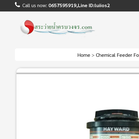
Call us now:
0657595919,Line ID:luiios2
Home
>
Chemical Feeder Fo