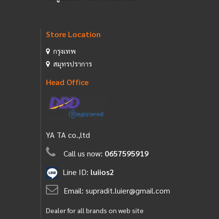
Store Location
กรุงเทพ
สมุทรปราการ
Head Office
YA TA co.,ltd
Call us now:
0657595919
Line ID:
luiios2
Email:
supradit.luier@gmail.com
Dealer for all brands on web site