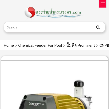
Home
>
Chemical Feeder For Pool
>
ปั๊มฟีด Prominent
>
CNPB 