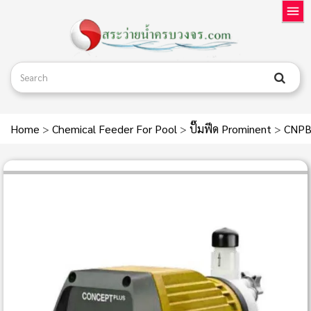
Home
>
Chemical Feeder For Pool
>
ปั๊มฟีด Prominent
>
CNPB 