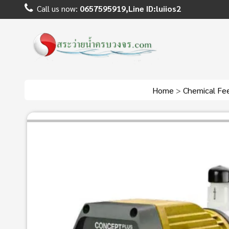
Call us now:
0657595919,Line ID:luiios2
Home
>
Chemical Fe