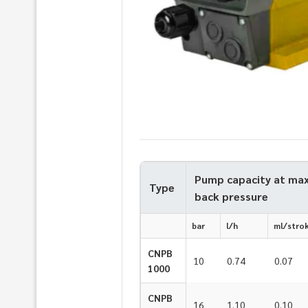
Pump capacity at ma
Type
back pressure
bar
l/h
ml/stro
CNPB
10
0.74
0.07
1000
CNPB
16
1.10
0.10