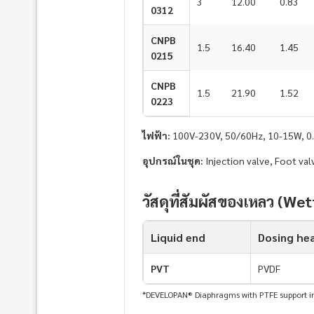
3
12.00
0.83
0312
CNPB
1.5
16.40
1.45
0215
CNPB
1.5
21.90
1.52
0223
ไฟฟ้า:
100V-230V, 50/60Hz, 10-15W, 0.
อุปกรณ์ในชุด:
Injection valve, Foot valv
วัสดุที่สัมผัสของเหลว (We
Liquid end
Dosing he
PVT
PVDF
*DEVELOPAN® Diaphragms with PTFE support in