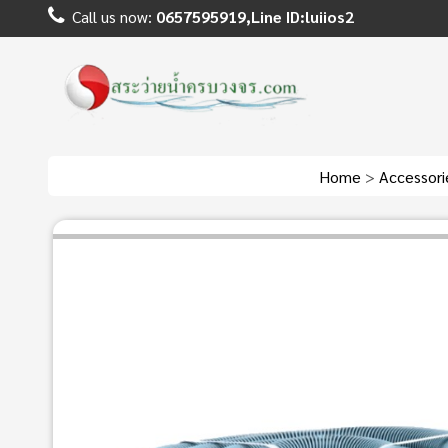
Call us now:
0657595919,Line ID:luiios2
Home
>
Accessor