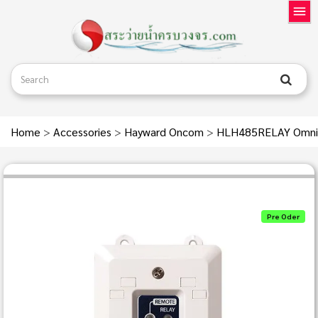
Home
>
Accessories
>
Hayward Oncom
>
HLH485RELAY Omni S
Pre Oder