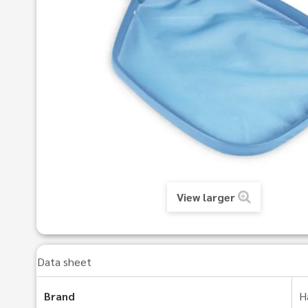
View larger
Data sheet
Brand
H