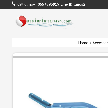
Call us now:
0657595919,Line ID:luiios2
Home
>
Accessor