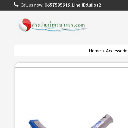
Call us now:
0657595919,Line ID:luiios2
Home
>
Accessori