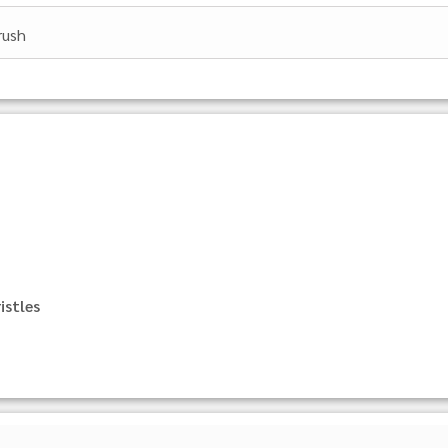
rush
istles