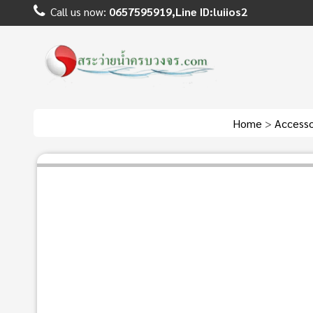
Call us now:
0657595919,Line ID:luiios2
Home
>
Accesso