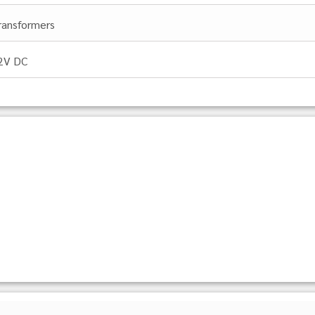
ransformers
2V DC