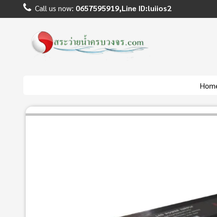
Call us now:
0657595919,Line ID:luiios2
Hom