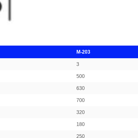
M-203
3
500
630
700
320
180
250