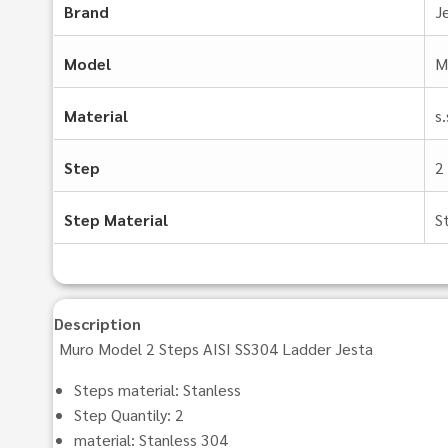
Brand
J
Model
M
Material
s
Step
2
Step Material
S
Description
Muro Model 2 Steps AISI SS304 Ladder Jesta
Steps material: Stanless
Step Quantily: 2
material: Stanless 304