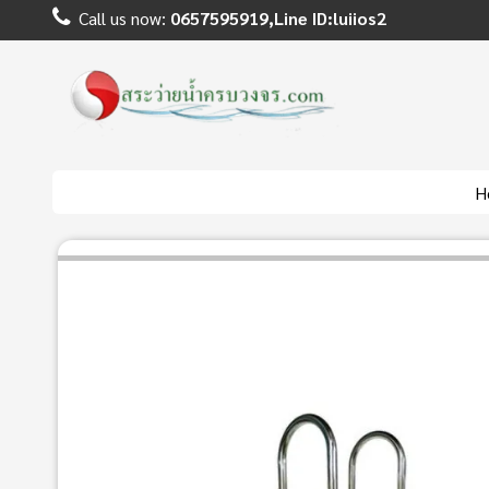
Call us now:
0657595919,Line ID:luiios2
H