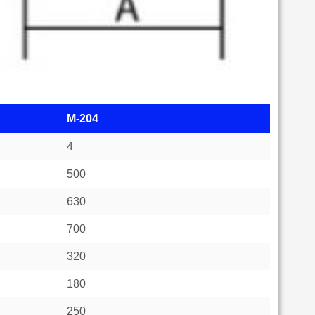
M-204
4
500
630
700
320
180
250