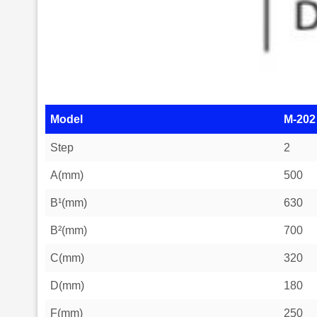
Model
M-202
Step
2
A(mm)
500
B¹(mm)
630
B²(mm)
700
C(mm)
320
D(mm)
180
F(mm)
250