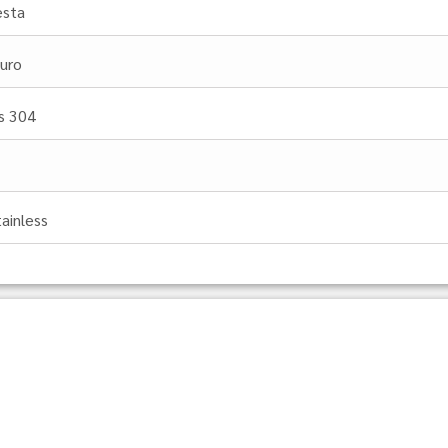
esta
uro
.s 304
tainless