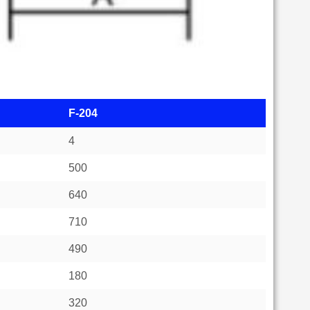
F-204
4
500
640
710
490
180
320