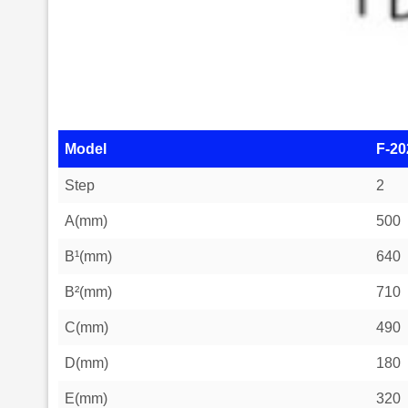
Model
F-20
Step
2
A(mm)
500
B¹(mm)
640
B²(mm)
710
C(mm)
490
D(mm)
180
E(mm)
320