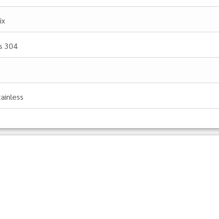
ix
.s 304
tainless