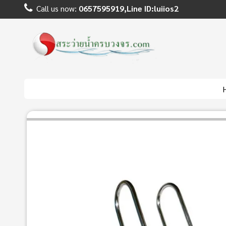
Call us now:
0657595919,Line ID:luiios2