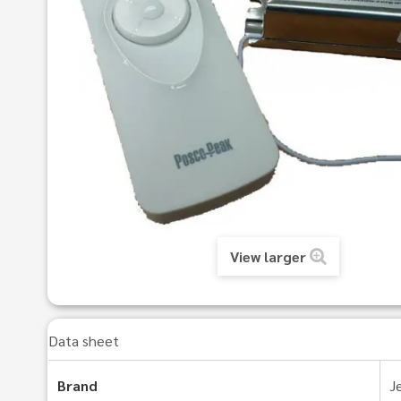
View larger
Data sheet
Brand
J