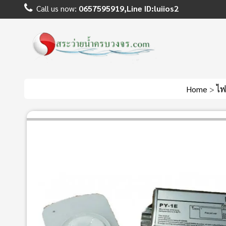
Call us now:
0657595919,Line ID:luiios2
Home
>
ไฟ