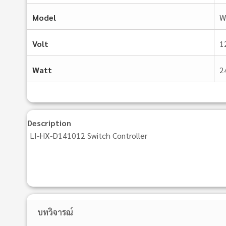
Model
W
Volt
1
Watt
2
Description
LI-HX-D141012 Switch Controller
บทวิจารณ์