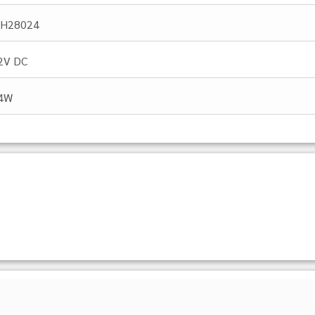
H28024
2V DC
4W