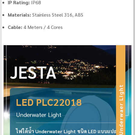
IP Rating:
IP68
Materials:
Stainless Steel 316, ABS
Cable:
4 Meters / 4 Cores
JESTA
Underwaer Light
LED PLC22018
Underwater Light
ไฟใต้น้ำ Underwater Light ชนิด LED แบบแปะ