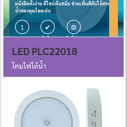
ผนังติดตั้งง่าย
ดีไซน์ทันสมัย ช่วยเพิ่มสีสันให้สระ
น้ำของคุณโดดเด่น
1
✔
⚙
ทนทาน
ประสิทธิภาพสูง
ติดตั้งง่าย
LED PLC22018
โคมไฟใต้น้ำ