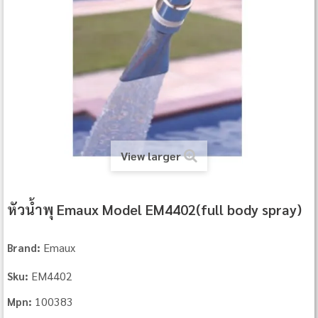
View larger
หัวน้ำพุ Emaux Model EM4402(full body spray)
Emaux
Brand:
EM4402
Sku:
100383
Mpn: