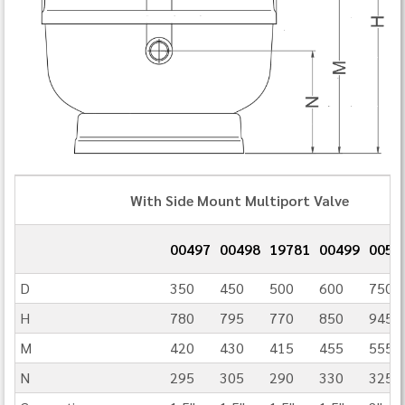
With Side Mount Multiport Valve
00497
00498
19781
00499
0050
D
350
450
500
600
750
H
780
795
770
850
945
M
420
430
415
455
555
N
295
305
290
330
325