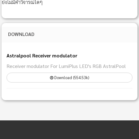
ยังไม่มีคำวิจารณ์ใดๆ
DOWNLOAD
Astralpool Receiver modulator
Receiver modulator For LumiPlus LED's RGB AstralPool
Download (554.53k)