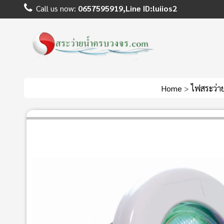
Call us now:
0657595919,Line ID:luiios2
Home
>
ไฟสระว่า