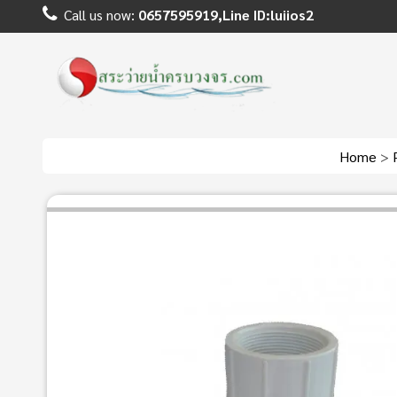
Call us now:
0657595919,Line ID:luiios2
Home
>