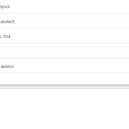
ripsol
tandard
.s 304
tainless