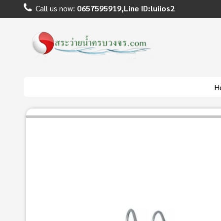
Call us now:
0657595919,Line ID:luiios2
H