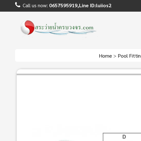
Call us now:
0657595919,Line ID:luiios2
Home
>
Pool Fitti