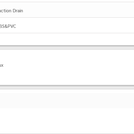
uction Drain
BS&PVC
ux