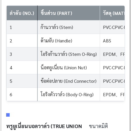
ลำดับ (NO.)
ชิ้นส่วน (PART)
วัสดุ (MATER
1
ก้านวาล์ว (Stem)
PVC·CPVC·PP
2
ด้ามจับ (Handle)
ABS
3
โอริงก้านวาล์ว (Stem O-Ring)
EPDM、FPM(
4
น็อตยูเนี่ยน (Union Nut)
PVC·CPVC·PP
5
ข้อต่อปลาย (End Connector)
PVC·CPVC·PP
6
โอริงตัววาล์ว (Body O-Ring)
EPDM、FPM(
ทรูยูเนี่ยนบอลวาล์ว (TRUE UNION
ขนาดมิติ