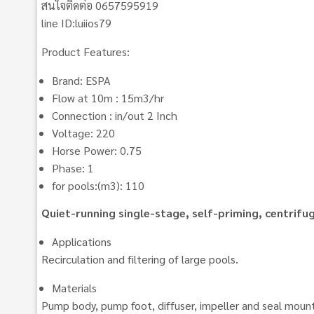
สนใจติดต่อ 0657595919
line ID:luiios79
Product Features:
Brand: ESPA
Flow at 10m : 15m3/hr
Connection : in/out 2 Inch
Voltage: 220
Horse Power: 0.75
Phase: 1
for pools:(m3): 110
Quiet-running single-stage, self-priming, centrifu
Applications
Recirculation and filtering of large pools.
Materials
Pump body, pump foot, diffuser, impeller and seal mounti