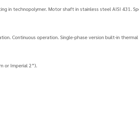
ng in technopolymer. Motor shaft in stainless steel AISI 431. Spe
ation. Continuous operation. Single-phase version built-in therma
m or Imperial 2”).