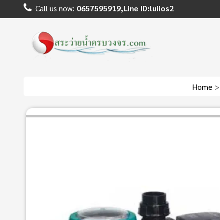
Call us now:
0657595919,Line ID:luiios2
Home
>