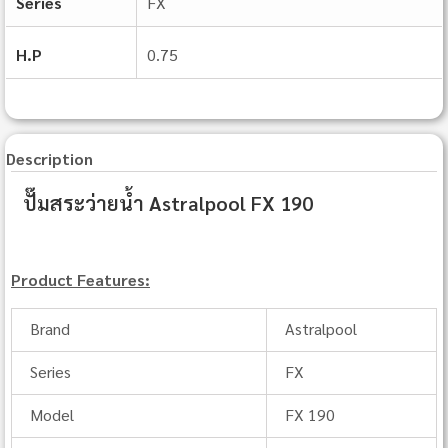
Series
FX
H.P
0.75
Description
ปั๊มสระว่ายน้ำ Astralpool FX 190
Product Features:
Brand
Astralpool
Series
FX
Model
FX 190