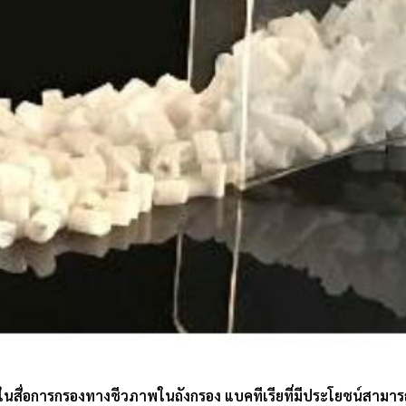
ายในสื่อการกรองทางชีวภาพในถังกรอง แบคทีเรียที่มีประโยชน์สามา