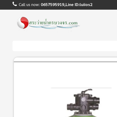
Call us now:
0657595919,Line ID:luiios2