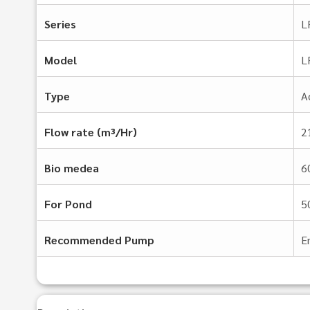
Series
L
Model
L
Type
A
Flow rate (m³/Hr)
2
Bio medea
6
For Pond
5
Recommended Pump
E