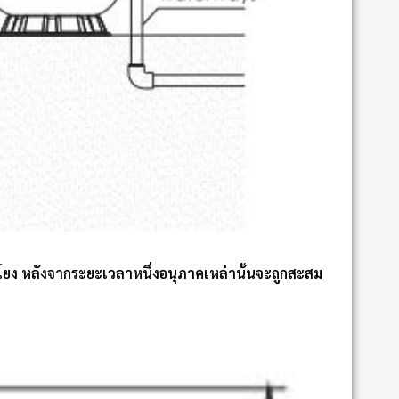
มโยง หลังจากระยะเวลาหนึ่งอนุภาคเหล่านั้นจะถูกสะสม