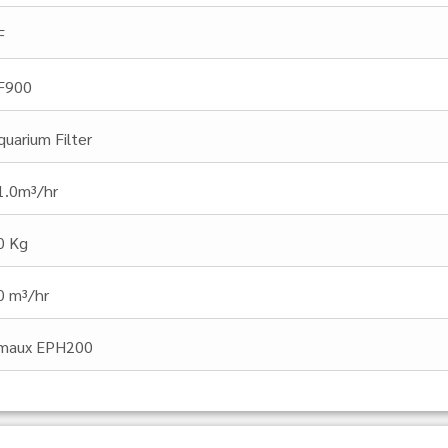
F
F900
quarium Filter
1.0m³/hr
0 Kg
0 m³/hr
maux EPH200