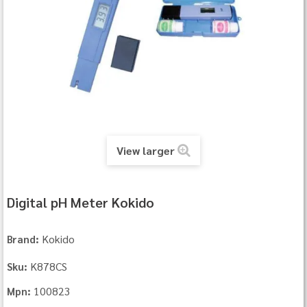
View larger
Digital pH Meter Kokido
Kokido
Brand:
K878CS
Sku:
100823
Mpn: