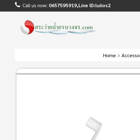
Call us now:
0657595919,Line ID:luiios2
Home
>
Accesso